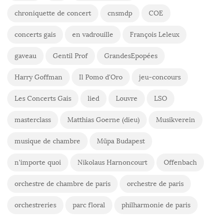
chroniquette de concert
cnsmdp
COE
concerts gais
en vadrouille
François Leleux
gaveau
Gentil Prof
GrandesEpopées
Harry Goffman
Il Pomo d'Oro
jeu-concours
Les Concerts Gais
lied
Louvre
LSO
masterclass
Matthias Goerne (dieu)
Musikverein
musique de chambre
Müpa Budapest
n'importe quoi
Nikolaus Harnoncourt
Offenbach
orchestre de chambre de paris
orchestre de paris
orchestreries
parc floral
philharmonie de paris