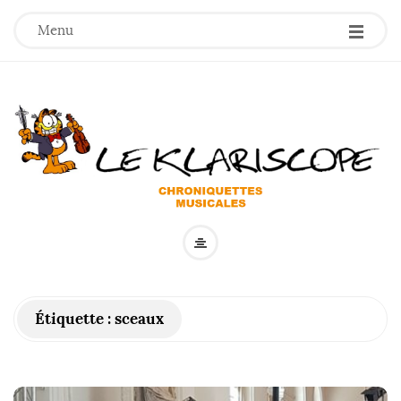
Menu
L
e
k
Étiquette :
sceaux
l