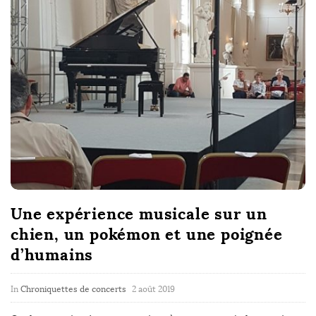
a
r
i
s
c
o
Une expérience musicale sur un
p
chien, un pokémon et une poignée
e
d’humains
P
In
Chroniquettes de concerts
2 août 2019
u