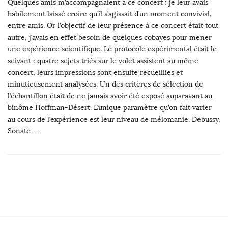
Quelques amis m’accompagnaient à ce concert : je leur avais
b
habilement laissé croire qu’il s’agissait d’un moment convivial,
l
entre amis. Or l’objectif de leur présence à ce concert était tout
i
autre, j’avais en effet besoin de quelques cobayes pour mener
une expérience scientifique. Le protocole expérimental était le
s
suivant : quatre sujets triés sur le volet assistent au même
h
concert, leurs impressions sont ensuite recueillies et
D
minutieusement analysées. Un des critères de sélection de
a
l’échantillon était de ne jamais avoir été exposé auparavant au
t
binôme Hoffman-Désert. L’unique paramètre qu’on fait varier
e
au cours de l’expérience est leur niveau de mélomanie. Debussy,
Sonate
…
S