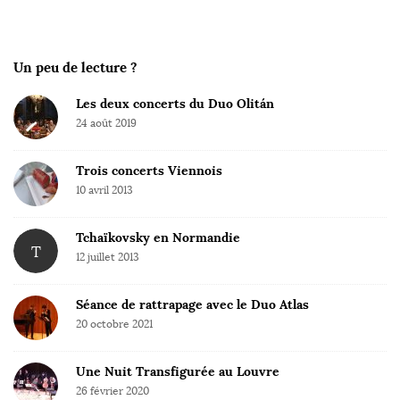
i
t
e
Un peu de lecture ?
F
Les deux concerts du Duo Olitán
o
24 août 2019
o
t
Trois concerts Viennois
e
10 avril 2013
r
Tchaïkovsky en Normandie
T
12 juillet 2013
Séance de rattrapage avec le Duo Atlas
20 octobre 2021
Une Nuit Transfigurée au Louvre
26 février 2020